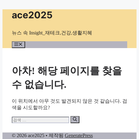
컨
ace2025
텐
츠
로
뉴스 속 Insight_재테크,건강,생활지혜
건
너
메
뉴
뛰
기
아차! 해당 페이지를 찾을
수 없습니다.
이 위치에서 아무 것도 발견되지 않은 것 같습니다. 검
색을 시도할까요?
검
색:
© 2026 ace2025
• 제작됨
GeneratePress