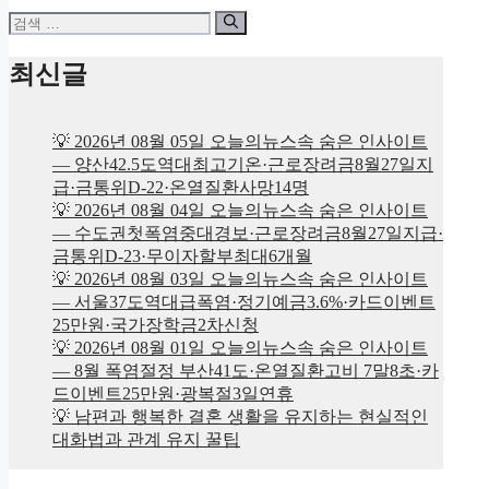
검
색:
최신글
💡 2026년 08월 05일 오늘의뉴스속 숨은 인사이트
— 양산42.5도역대최고기온·근로장려금8월27일지
급·금통위D-22·온열질환사망14명
💡 2026년 08월 04일 오늘의뉴스속 숨은 인사이트
— 수도권첫폭염중대경보·근로장려금8월27일지급·
금통위D-23·무이자할부최대6개월
💡 2026년 08월 03일 오늘의뉴스속 숨은 인사이트
— 서울37도역대급폭염·정기예금3.6%·카드이벤트
25만원·국가장학금2차신청
💡 2026년 08월 01일 오늘의뉴스속 숨은 인사이트
— 8월 폭염절정 부산41도·온열질환고비 7말8초·카
드이벤트25만원·광복절3일연휴
💡 남편과 행복한 결혼 생활을 유지하는 현실적인
대화법과 관계 유지 꿀팁