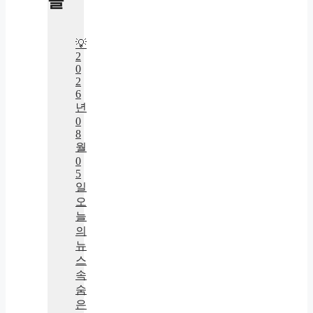
글
💡
2
0
2
6
년
0
8
월
0
5
일
오
늘
의
뉴
스
속
숨
은