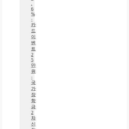
.
6
%
·
카
드
이
벤
트
2
5
만
원
·
국
가
장
학
금
2
차
신