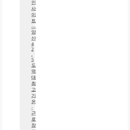
인
사
이
트
—
양
산
4
2
.
5
도
역
대
최
고
기
온
·
근
로
장