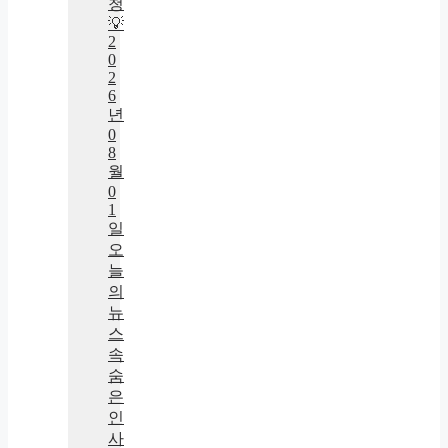
청
💡
2
0
2
6
년
0
8
월
0
1
일
오
늘
의
뉴
스
속
숨
은
인
사