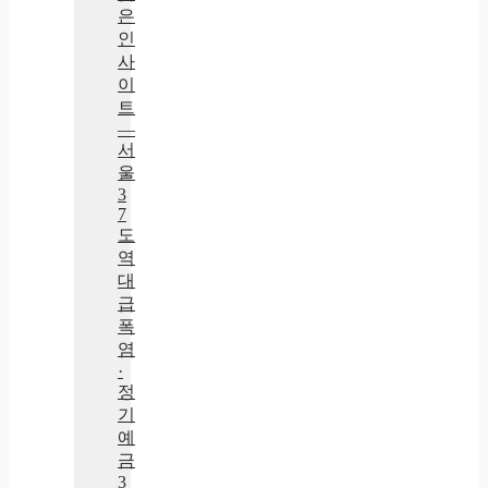
은
인
사
이
트
—
서
울
3
7
도
역
대
급
폭
염
·
정
기
예
금
3