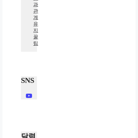
과
관
계
유
지
꿀
팁
SNS
YouTube
달력