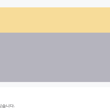
있습니다.