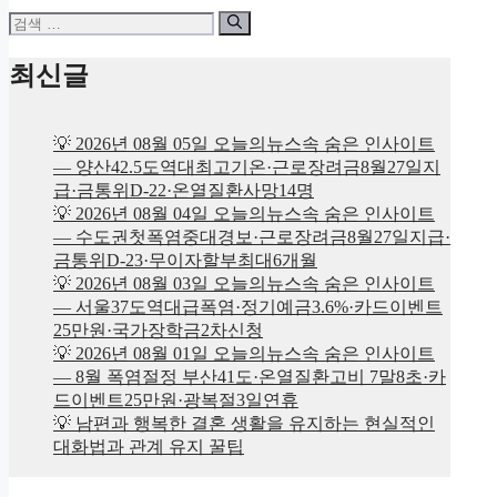
검
색:
최신글
💡 2026년 08월 05일 오늘의뉴스속 숨은 인사이트
— 양산42.5도역대최고기온·근로장려금8월27일지
급·금통위D-22·온열질환사망14명
💡 2026년 08월 04일 오늘의뉴스속 숨은 인사이트
— 수도권첫폭염중대경보·근로장려금8월27일지급·
금통위D-23·무이자할부최대6개월
💡 2026년 08월 03일 오늘의뉴스속 숨은 인사이트
— 서울37도역대급폭염·정기예금3.6%·카드이벤트
25만원·국가장학금2차신청
💡 2026년 08월 01일 오늘의뉴스속 숨은 인사이트
— 8월 폭염절정 부산41도·온열질환고비 7말8초·카
드이벤트25만원·광복절3일연휴
💡 남편과 행복한 결혼 생활을 유지하는 현실적인
대화법과 관계 유지 꿀팁