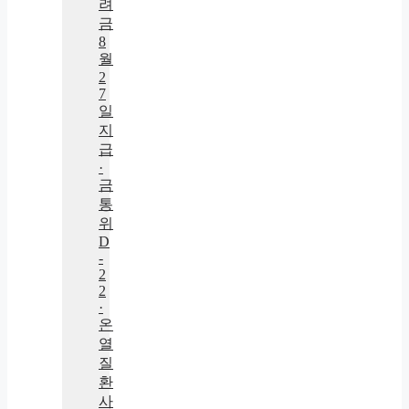
려
금
8
월
2
7
일
지
급
·
금
통
위
D
-
2
2
·
온
열
질
환
사