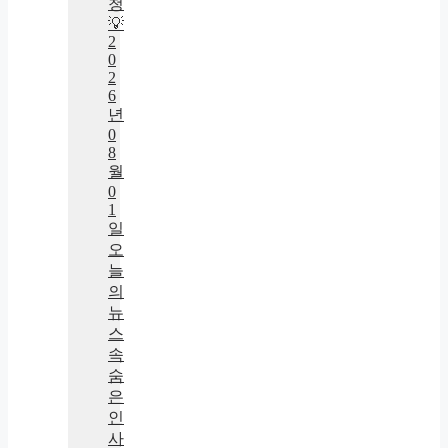
청
💡
2
0
2
6
년
0
8
월
0
1
일
오
늘
의
뉴
스
속
숨
은
인
사