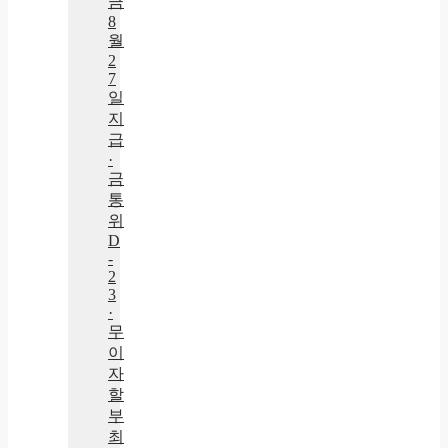
금
8
월
2
7
일
지
급
·
금
통
위
D
-
2
3
·
무
이
자
할
부
최