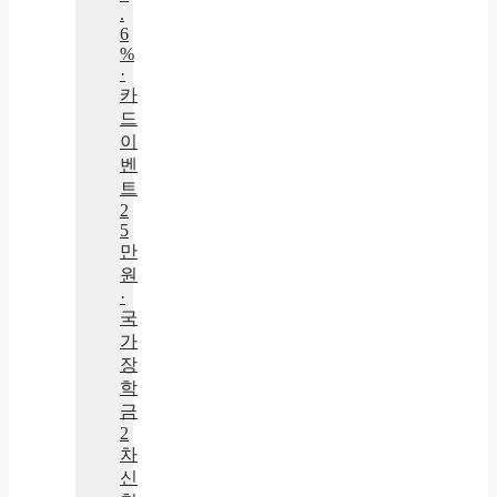
.
6
%
·
카
드
이
벤
트
2
5
만
원
·
국
가
장
학
금
2
차
신