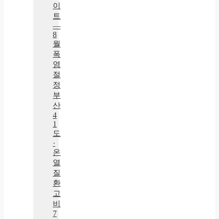
이
트
—
8
월
폭
염
절
정
부
산
4
1
도
·
온
열
질
환
고
비
7