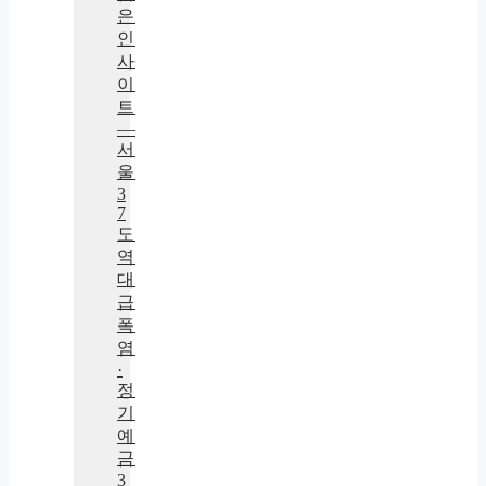
은
인
사
이
트
—
서
울
3
7
도
역
대
급
폭
염
·
정
기
예
금
3