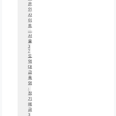
은
인
사
이
트
—
서
울
3
7
도
역
대
급
폭
염
·
정
기
예
금
3