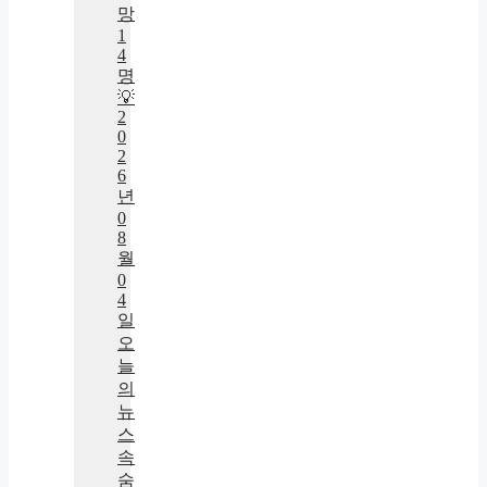
망
1
4
명
💡
2
0
2
6
년
0
8
월
0
4
일
오
늘
의
뉴
스
속
숨