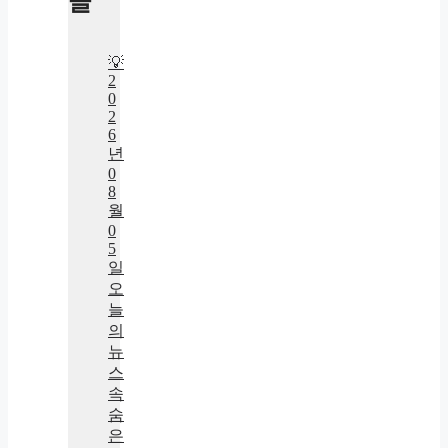
글
💡
2
0
2
6
년
0
8
월
0
5
일
오
늘
의
뉴
스
속
숨
은