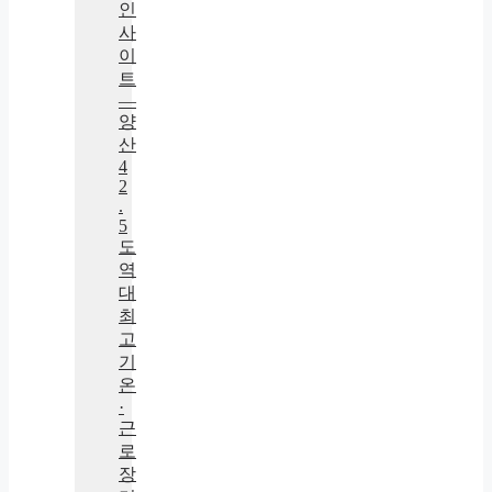
인
사
이
트
—
양
산
4
2
.
5
도
역
대
최
고
기
온
·
근
로
장