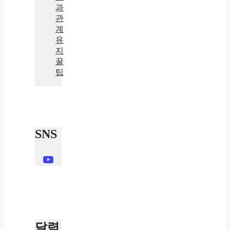
과
관
계
유
지
꿀
팁
SNS
YouTube
달력