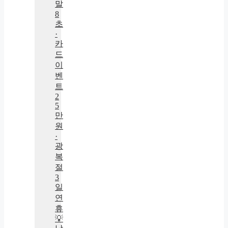
말
8
초
·
카
드
이
벤
트
2
5
만
원
·
광
복
절
3
일
연
휴
💡