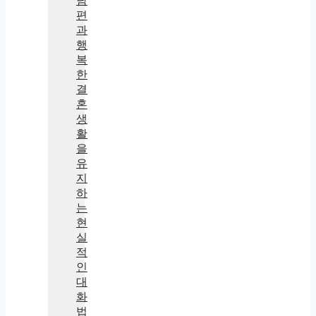
남
편
과
행
복
한
결
혼
생
활
을
유
지
하
는
현
실
적
인
대
화
법