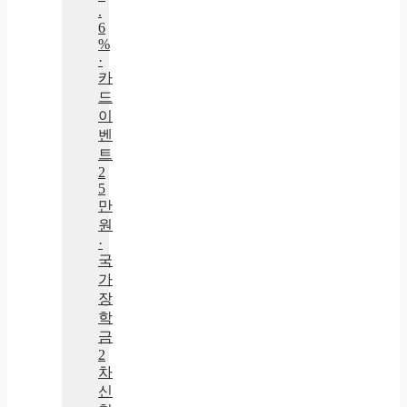
.
6
%
·
카
드
이
벤
트
2
5
만
원
·
국
가
장
학
금
2
차
신