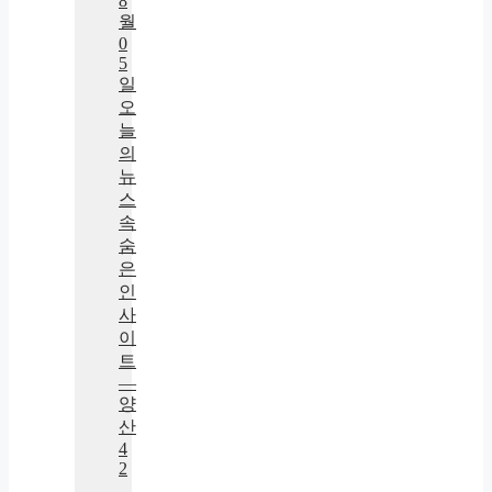
8
월
0
5
일
오
늘
의
뉴
스
속
숨
은
인
사
이
트
—
양
산
4
2
.