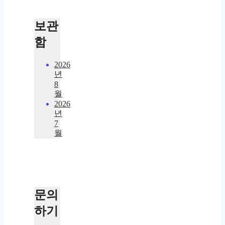
보관
함
2026
년
8
월
2026
년
7
월
문의
하기