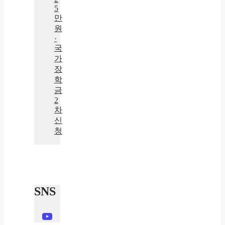
5
만
원
·
국
가
장
학
금
2
차
신
청
SNS
YouTube