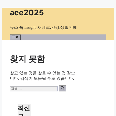
컨
ace2025
텐
츠
로
뉴스 속 Insight_재테크,건강,생활지혜
건
너
메
뉴
뛰
기
찾지 못함
찾고 있는 것을 찾을 수 없는 것 같습
니다. 검색이 도움될 수도 있습니다.
검
색:
최신