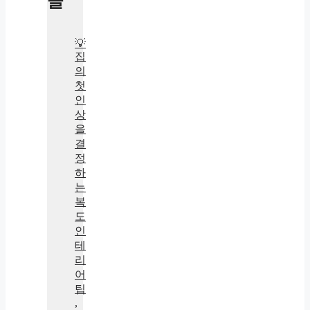
글
💡
집
의
첫
인
상
을
결
정
하
는
복
도
인
테
리
어
팁
,