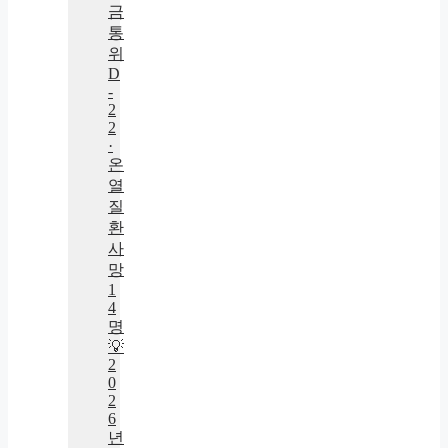
금
통
위
D
-
2
2
·
온
열
질
환
사
망
1
4
명
💡
2
0
2
6
년