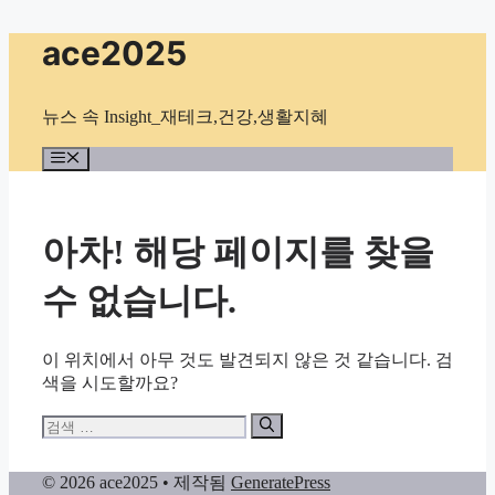
컨
ace2025
텐
츠
로
뉴스 속 Insight_재테크,건강,생활지혜
건
너
메
뉴
뛰
기
아차! 해당 페이지를 찾을
수 없습니다.
이 위치에서 아무 것도 발견되지 않은 것 같습니다. 검
색을 시도할까요?
검
색:
© 2026 ace2025
• 제작됨
GeneratePress