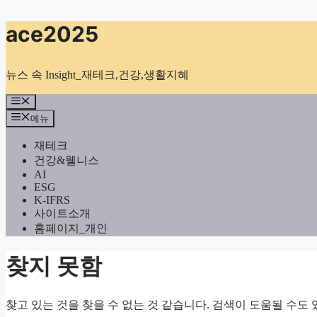
컨
ace2025
텐
츠
로
뉴스 속 Insight_재테크,건강,생활지혜
건
너
메
뉴
뛰
메뉴
기
재테크
건강&웰니스
AI
ESG
K-IFRS
사이트소개
홈페이지_개인
찾지 못함
찾고 있는 것을 찾을 수 없는 것 같습니다. 검색이 도움될 수도 