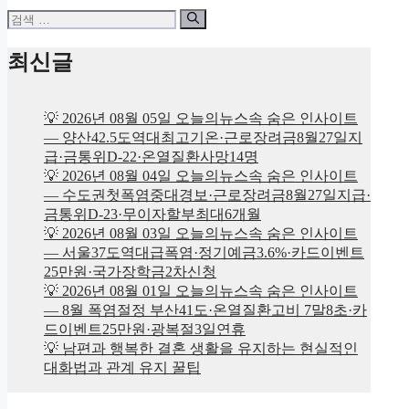
검
색:
최신글
💡 2026년 08월 05일 오늘의뉴스속 숨은 인사이트
— 양산42.5도역대최고기온·근로장려금8월27일지
급·금통위D-22·온열질환사망14명
💡 2026년 08월 04일 오늘의뉴스속 숨은 인사이트
— 수도권첫폭염중대경보·근로장려금8월27일지급·
금통위D-23·무이자할부최대6개월
💡 2026년 08월 03일 오늘의뉴스속 숨은 인사이트
— 서울37도역대급폭염·정기예금3.6%·카드이벤트
25만원·국가장학금2차신청
💡 2026년 08월 01일 오늘의뉴스속 숨은 인사이트
— 8월 폭염절정 부산41도·온열질환고비 7말8초·카
드이벤트25만원·광복절3일연휴
💡 남편과 행복한 결혼 생활을 유지하는 현실적인
대화법과 관계 유지 꿀팁