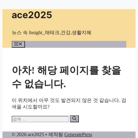
컨
ace2025
텐
츠
로
뉴스 속 Insight_재테크,건강,생활지혜
건
너
메
뉴
뛰
기
아차! 해당 페이지를 찾을
수 없습니다.
이 위치에서 아무 것도 발견되지 않은 것 같습니다. 검
색을 시도할까요?
검
색:
© 2026 ace2025
• 제작됨
GeneratePress