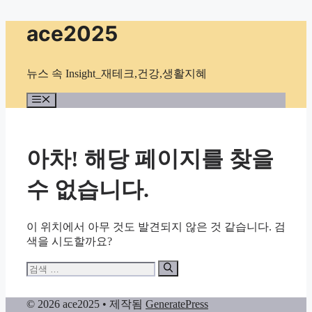
컨
ace2025
텐
츠
로
뉴스 속 Insight_재테크,건강,생활지혜
건
너
메
뉴
뛰
기
아차! 해당 페이지를 찾을
수 없습니다.
이 위치에서 아무 것도 발견되지 않은 것 같습니다. 검
색을 시도할까요?
검
색:
© 2026 ace2025
• 제작됨
GeneratePress