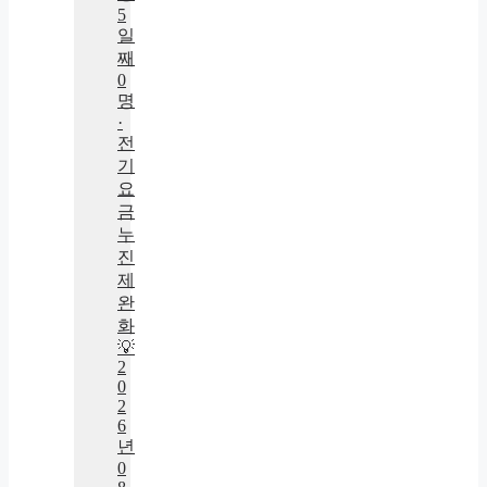
5
일
째
0
명
·
전
기
요
금
누
진
제
완
화
💡
2
0
2
6
년
0