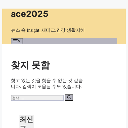
컨
ace2025
텐
츠
로
뉴스 속 Insight_재테크,건강,생활지혜
건
너
메
뉴
뛰
기
찾지 못함
찾고 있는 것을 찾을 수 없는 것 같습
니다. 검색이 도움될 수도 있습니다.
검
색:
최신