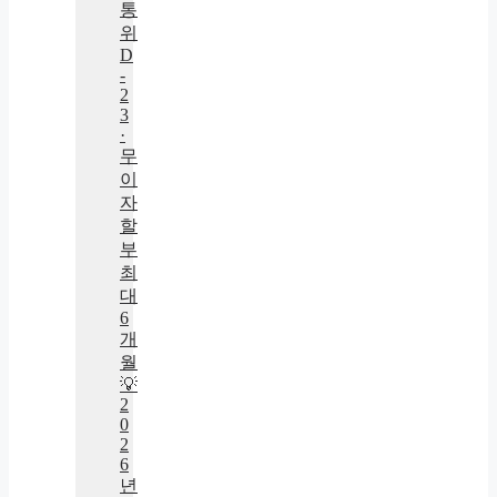
통
위
D
-
2
3
·
무
이
자
할
부
최
대
6
개
월
💡
2
0
2
6
년