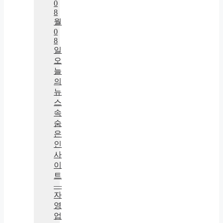
0
8
월
0
8
일
오
늘
의
뉴
스
속
숨
은
인
사
이
트
—
자
영
업