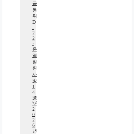
금
통
위
D
-
2
2
·
온
열
질
환
사
망
1
4
명
💡
2
0
2
6
년