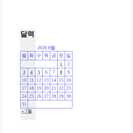
달력
2026 8월
월
화
수
목
금
토
일
1
2
3
4
5
6
7
8
9
10
11
12
13
14
15
16
17
18
19
20
21
22
23
24
25
26
27
28
29
30
31
« 7월