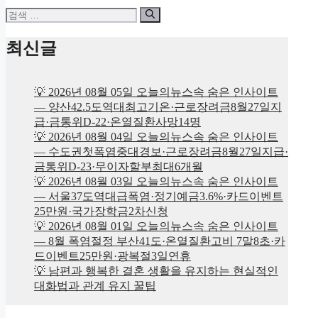
검
색:
최신글
💡 2026년 08월 05일 오늘의뉴스속 숨은 인사이트
— 양산42.5도역대최고기온·근로장려금8월27일지
급·금통위D-22·온열질환사망14명
💡 2026년 08월 04일 오늘의뉴스속 숨은 인사이트
— 수도권첫폭염중대경보·근로장려금8월27일지급·
금통위D-23·무이자할부최대6개월
💡 2026년 08월 03일 오늘의뉴스속 숨은 인사이트
— 서울37도역대급폭염·정기예금3.6%·카드이벤트
25만원·국가장학금2차신청
💡 2026년 08월 01일 오늘의뉴스속 숨은 인사이트
— 8월 폭염절정 부산41도·온열질환고비 7말8초·카
드이벤트25만원·광복절3일연휴
💡 남편과 행복한 결혼 생활을 유지하는 현실적인
대화법과 관계 유지 꿀팁