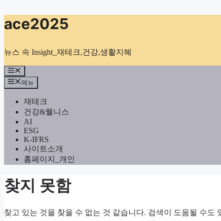
컨
ace2025
텐
츠
로
뉴스 속 Insight_재테크,건강,생활지혜
건
너
메
뉴
뛰
메뉴
기
재테크
건강&웰니스
AI
ESG
K-IFRS
사이트소개
홈페이지_개인
찾지 못함
찾고 있는 것을 찾을 수 없는 것 같습니다. 검색이 도움될 수도 