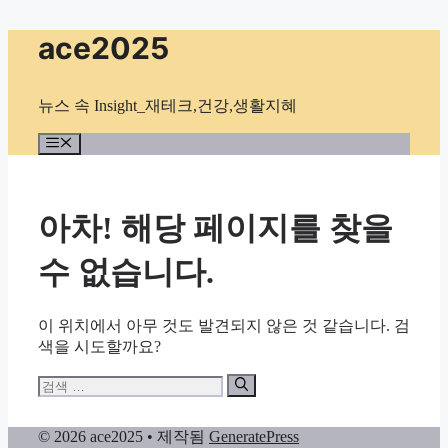
컨
ace2025
텐
츠
로
뉴스 속 Insight_재테크,건강,생활지혜
건
너
메
뉴
뛰
기
아차! 해당 페이지를 찾을
수 없습니다.
이 위치에서 아무 것도 발견되지 않은 것 같습니다. 검
색을 시도할까요?
검
색:
© 2026 ace2025
• 제작됨
GeneratePress