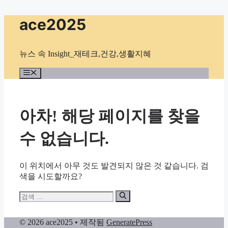
컨
ace2025
텐
츠
로
뉴스 속 Insight_재테크,건강,생활지혜
건
너
메
뉴
뛰
기
아차! 해당 페이지를 찾을
수 없습니다.
이 위치에서 아무 것도 발견되지 않은 것 같습니다. 검
색을 시도할까요?
검
색:
© 2026 ace2025
• 제작됨
GeneratePress