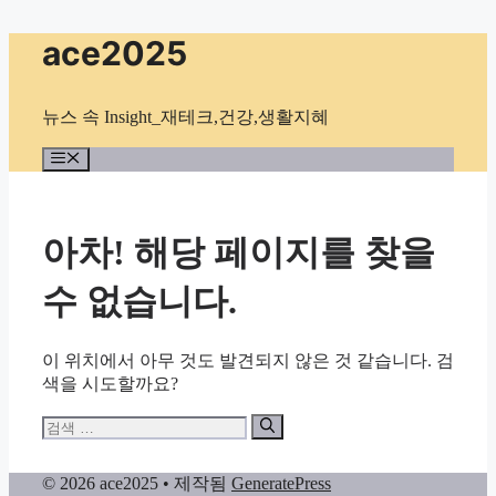
컨
ace2025
텐
츠
로
뉴스 속 Insight_재테크,건강,생활지혜
건
너
메
뉴
뛰
기
아차! 해당 페이지를 찾을
수 없습니다.
이 위치에서 아무 것도 발견되지 않은 것 같습니다. 검
색을 시도할까요?
검
색:
© 2026 ace2025
• 제작됨
GeneratePress