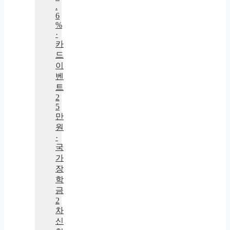
.
6
%
·
카
드
이
벤
트
2
5
만
원
·
국
가
장
학
금
2
차
신