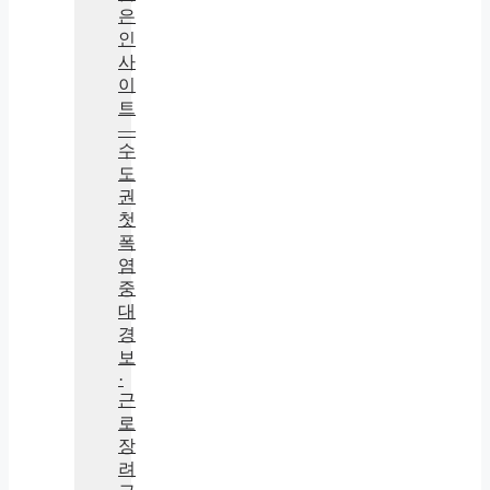
은
인
사
이
트
—
수
도
권
첫
폭
염
중
대
경
보
·
근
로
장
려