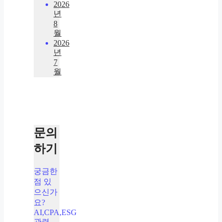
2026
년
8
월
2026
년
7
월
문의
하기
궁금한
점 있
으신가
요?
AI,CPA,ESG
관련