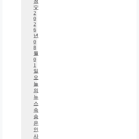
청
💡
2
0
2
6
년
0
8
월
0
1
일
오
늘
의
뉴
스
속
숨
은
인
사