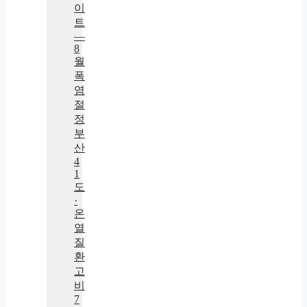
이
트
—
8
월
폭
염
절
정
부
산
4
1
도
·
온
열
질
환
고
비
7