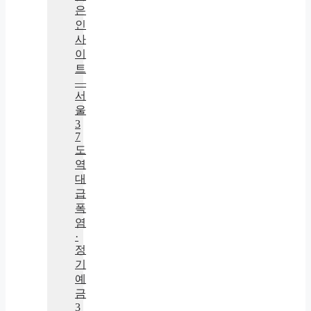
은
인
사
이
트
—
서
울
3
7
도
역
대
급
폭
염
·
정
기
예
금
3