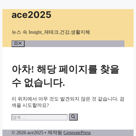
컨
ace2025
텐
츠
로
뉴스 속 Insight_재테크,건강,생활지혜
건
너
메
뉴
뛰
기
아차! 해당 페이지를 찾을
수 없습니다.
이 위치에서 아무 것도 발견되지 않은 것 같습니다. 검
색을 시도할까요?
검
색:
© 2026 ace2025
• 제작됨
GeneratePress