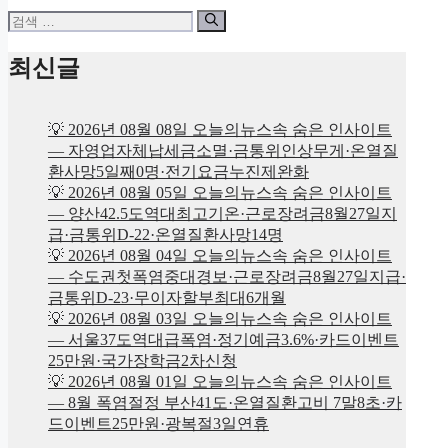
검
색:
최신글
💡 2026년 08월 08일 오늘의뉴스속 숨은 인사이트
— 자영업자체납세금소멸·금통위인상무게·온열질
환사망5일째0명·전기요금누진제완화
💡 2026년 08월 05일 오늘의뉴스속 숨은 인사이트
— 양산42.5도역대최고기온·근로장려금8월27일지
급·금통위D-22·온열질환사망14명
💡 2026년 08월 04일 오늘의뉴스속 숨은 인사이트
— 수도권첫폭염중대경보·근로장려금8월27일지급·
금통위D-23·무이자할부최대6개월
💡 2026년 08월 03일 오늘의뉴스속 숨은 인사이트
— 서울37도역대급폭염·정기예금3.6%·카드이벤트
25만원·국가장학금2차신청
💡 2026년 08월 01일 오늘의뉴스속 숨은 인사이트
— 8월 폭염절정 부산41도·온열질환고비 7말8초·카
드이벤트25만원·광복절3일연휴