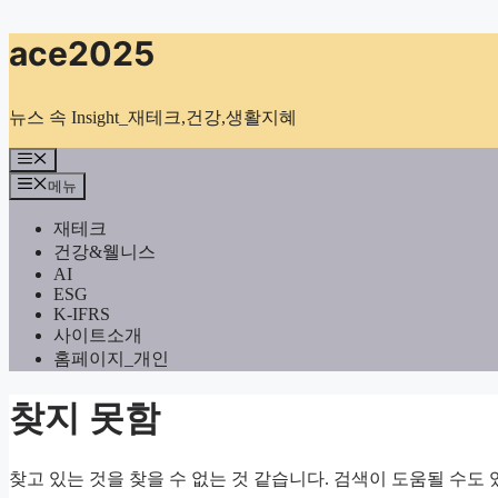
컨
ace2025
텐
츠
로
뉴스 속 Insight_재테크,건강,생활지혜
건
너
메
뉴
뛰
메뉴
기
재테크
건강&웰니스
AI
ESG
K-IFRS
사이트소개
홈페이지_개인
찾지 못함
찾고 있는 것을 찾을 수 없는 것 같습니다. 검색이 도움될 수도 