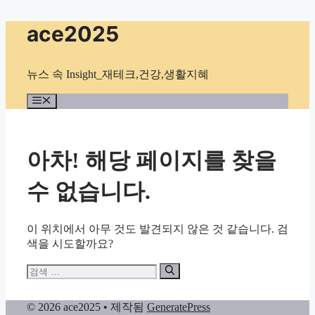
컨
ace2025
텐
츠
로
뉴스 속 Insight_재테크,건강,생활지혜
건
너
메
뉴
뛰
기
아차! 해당 페이지를 찾을
수 없습니다.
이 위치에서 아무 것도 발견되지 않은 것 같습니다. 검
색을 시도할까요?
검
색:
© 2026 ace2025
• 제작됨
GeneratePress