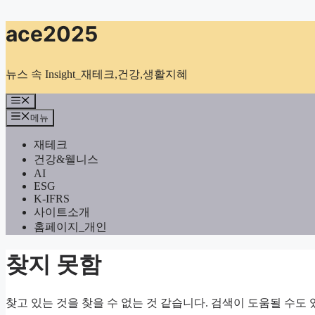
컨
ace2025
텐
츠
로
뉴스 속 Insight_재테크,건강,생활지혜
건
너
메
뉴
뛰
메뉴
기
재테크
건강&웰니스
AI
ESG
K-IFRS
사이트소개
홈페이지_개인
찾지 못함
찾고 있는 것을 찾을 수 없는 것 같습니다. 검색이 도움될 수도 