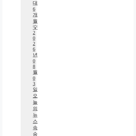
대
6
개
월
💡
2
0
2
6
년
0
8
월
0
3
일
오
늘
의
뉴
스
속
숨