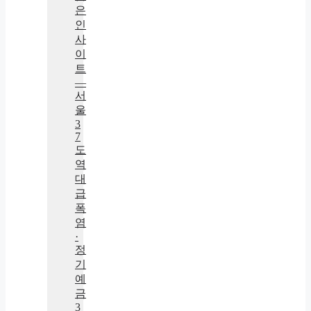
은
인
사
이
트
—
서
울
3
7
도
역
대
급
폭
염
·
정
기
예
금
3