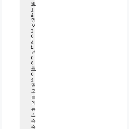
망
1
4
명
💡
2
0
2
6
년
0
8
월
0
4
일
오
늘
의
뉴
스
속
숨