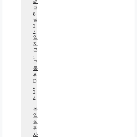
려
금
8
월
2
7
일
지
급
·
금
통
위
D
-
2
2
·
온
열
질
환
사