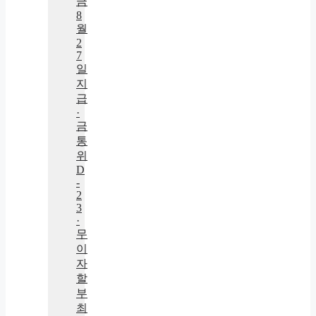
금
8
월
2
7
일
지
급
·
금
통
위
D
-
2
3
·
무
이
자
할
부
최