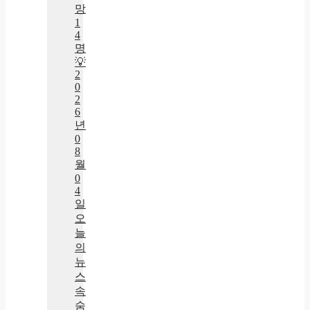
망
1
4
명
💡
2
0
2
6
년
0
8
월
0
4
일
오
늘
의
뉴
스
속
숨