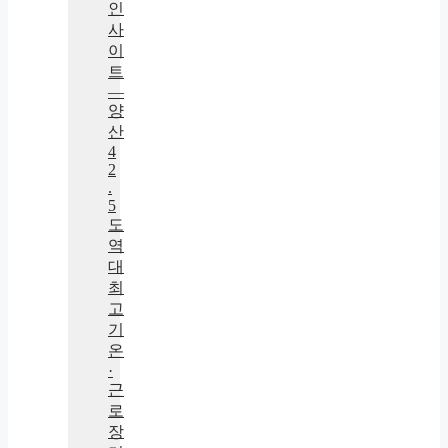
인
사
이
트
—
양
산
4
2
.
5
도
역
대
최
고
기
온
·
근
로
장