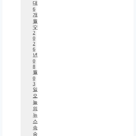
대
6
개
월
💡
2
0
2
6
년
0
8
월
0
3
일
오
늘
의
뉴
스
속
숨