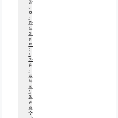
말
8
초
·
카
드
이
벤
트
2
5
만
원
·
광
복
절
3
일
연
휴
💡