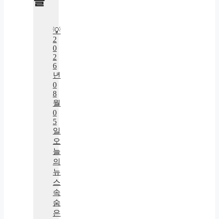
글
💡
2
0
2
6
년
0
8
월
0
5
일
오
늘
의
뉴
스
속
숨
은