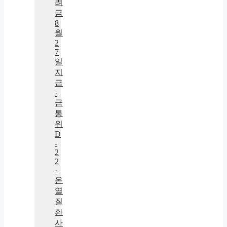
려
금
8
월
2
7
일
지
급
·
금
통
위
D
-
2
2
·
온
열
질
환
사