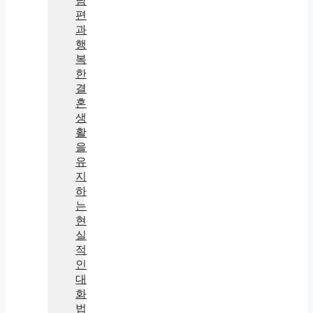
남
편
과
행
복
한
결
혼
생
활
을
유
지
하
는
현
실
적
인
대
화
법