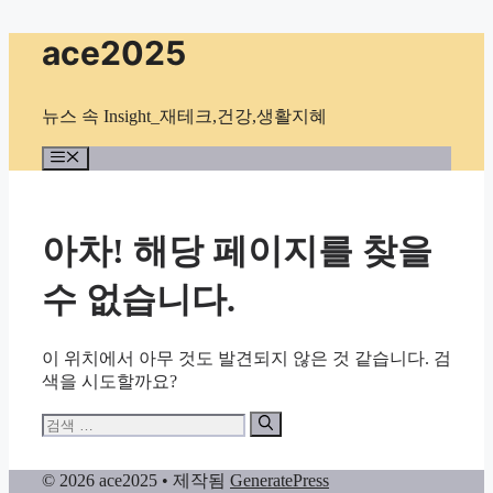
컨
ace2025
텐
츠
로
뉴스 속 Insight_재테크,건강,생활지혜
건
너
메
뉴
뛰
기
아차! 해당 페이지를 찾을
수 없습니다.
이 위치에서 아무 것도 발견되지 않은 것 같습니다. 검
색을 시도할까요?
검
색:
© 2026 ace2025
• 제작됨
GeneratePress