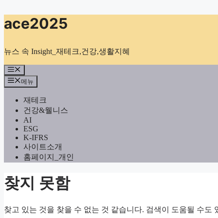
컨
ace2025
텐
츠
로
뉴스 속 Insight_재테크,건강,생활지혜
건
너
메
뉴
뛰
메뉴
기
재테크
건강&웰니스
AI
ESG
K-IFRS
사이트소개
홈페이지_개인
찾지 못함
찾고 있는 것을 찾을 수 없는 것 같습니다. 검색이 도움될 수도 