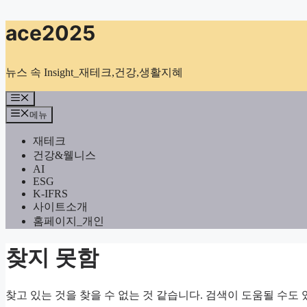
컨
ace2025
텐
츠
로
뉴스 속 Insight_재테크,건강,생활지혜
건
너
메
뉴
뛰
메뉴
기
재테크
건강&웰니스
AI
ESG
K-IFRS
사이트소개
홈페이지_개인
찾지 못함
찾고 있는 것을 찾을 수 없는 것 같습니다. 검색이 도움될 수도 