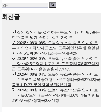
검
색:
최신글
💡 집의 첫인상을 결정하는 복도 인테리어 팁, 좁은
현관 복도 넓게 꾸미는 실전 가이드
💡 2026년 08월 08일 오늘의뉴스속 숨은 인사이트
— 자영업자체납세금소멸·금통위인상무게·온열질
환사망5일째0명·전기요금누진제완화
💡 2026년 08월 05일 오늘의뉴스속 숨은 인사이트
— 양산42.5도역대최고기온·근로장려금8월27일지
급·금통위D-22·온열질환사망14명
💡 2026년 08월 04일 오늘의뉴스속 숨은 인사이트
— 수도권첫폭염중대경보·근로장려금8월27일지급·
금통위D-23·무이자할부최대6개월
💡 2026년 08월 03일 오늘의뉴스속 숨은 인사이트
— 서울37도역대급폭염·정기예금3.6%·카드이벤트
25만원·국가장학금2차신청