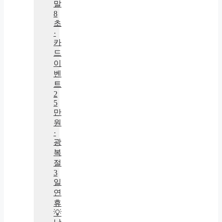
말
8
초
·
카
드
이
벤
트
2
5
만
원
·
광
복
절
3
일
연
휴
💡