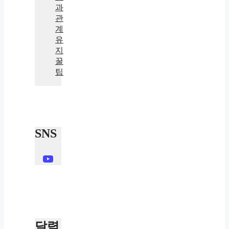
과
관
계
유
지
꿀
팁
SNS
YouTube
달력