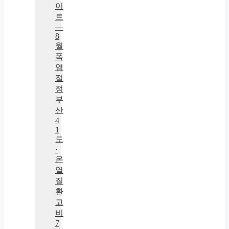
이
트
—
8
월
폭
염
절
정
부
산
4
1
도
·
온
열
질
환
고
비
7