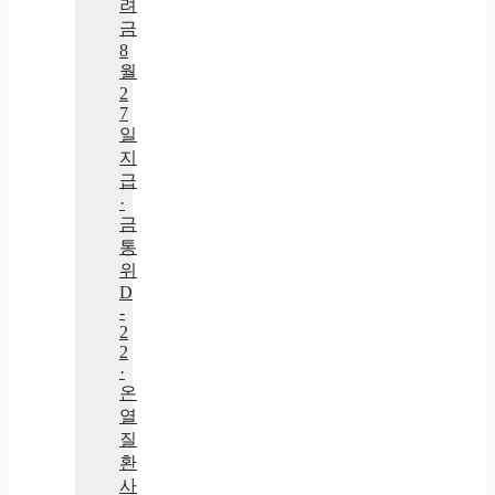
려
금
8
월
2
7
일
지
급
·
금
통
위
D
-
2
2
·
온
열
질
환
사