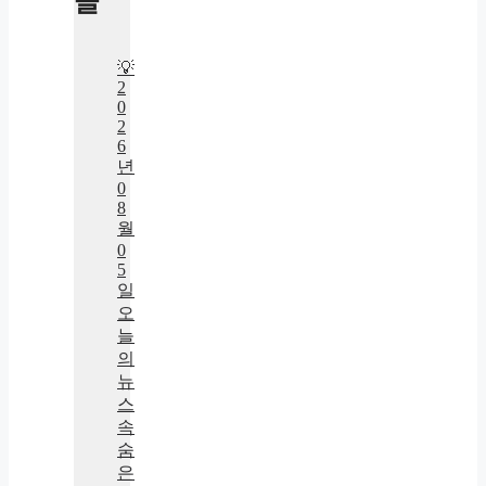
글
💡
2
0
2
6
년
0
8
월
0
5
일
오
늘
의
뉴
스
속
숨
은