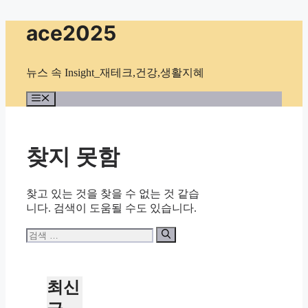
컨
ace2025
텐
츠
로
뉴스 속 Insight_재테크,건강,생활지혜
건
너
메
뉴
뛰
기
찾지 못함
찾고 있는 것을 찾을 수 없는 것 같습
니다. 검색이 도움될 수도 있습니다.
검
색:
최신