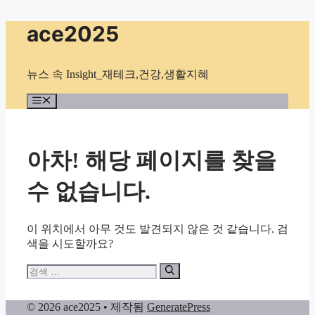
컨
ace2025
텐
츠
로
뉴스 속 Insight_재테크,건강,생활지혜
건
너
메
뉴
뛰
기
아차! 해당 페이지를 찾을
수 없습니다.
이 위치에서 아무 것도 발견되지 않은 것 같습니다. 검
색을 시도할까요?
검
색:
© 2026 ace2025
• 제작됨
GeneratePress