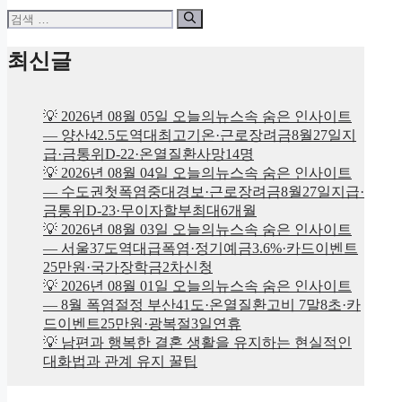
검
색:
최신글
💡 2026년 08월 05일 오늘의뉴스속 숨은 인사이트
— 양산42.5도역대최고기온·근로장려금8월27일지
급·금통위D-22·온열질환사망14명
💡 2026년 08월 04일 오늘의뉴스속 숨은 인사이트
— 수도권첫폭염중대경보·근로장려금8월27일지급·
금통위D-23·무이자할부최대6개월
💡 2026년 08월 03일 오늘의뉴스속 숨은 인사이트
— 서울37도역대급폭염·정기예금3.6%·카드이벤트
25만원·국가장학금2차신청
💡 2026년 08월 01일 오늘의뉴스속 숨은 인사이트
— 8월 폭염절정 부산41도·온열질환고비 7말8초·카
드이벤트25만원·광복절3일연휴
💡 남편과 행복한 결혼 생활을 유지하는 현실적인
대화법과 관계 유지 꿀팁