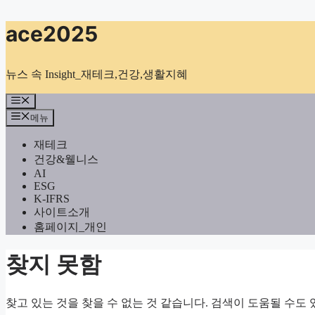
컨
ace2025
텐
츠
로
뉴스 속 Insight_재테크,건강,생활지혜
건
너
메
뉴
뛰
메뉴
기
재테크
건강&웰니스
AI
ESG
K-IFRS
사이트소개
홈페이지_개인
찾지 못함
찾고 있는 것을 찾을 수 없는 것 같습니다. 검색이 도움될 수도 