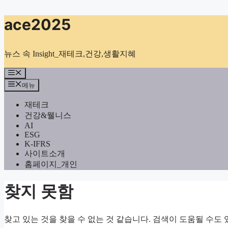
컨
ace2025
텐
츠
로
뉴스 속 Insight_재테크,건강,생활지혜
건
너
메
뉴
뛰
메뉴
기
재테크
건강&웰니스
AI
ESG
K-IFRS
사이트소개
홈페이지_개인
찾지 못함
찾고 있는 것을 찾을 수 없는 것 같습니다. 검색이 도움될 수도 