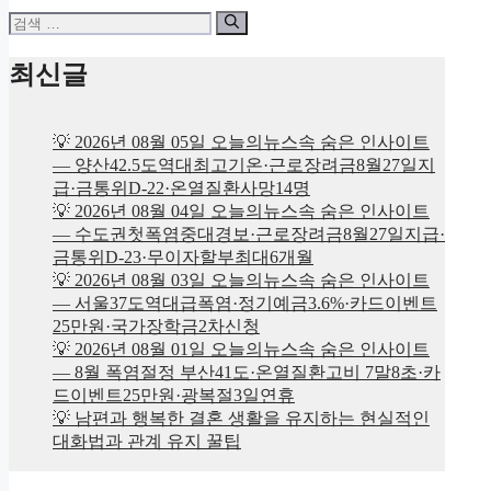
검
색:
최신글
💡 2026년 08월 05일 오늘의뉴스속 숨은 인사이트
— 양산42.5도역대최고기온·근로장려금8월27일지
급·금통위D-22·온열질환사망14명
💡 2026년 08월 04일 오늘의뉴스속 숨은 인사이트
— 수도권첫폭염중대경보·근로장려금8월27일지급·
금통위D-23·무이자할부최대6개월
💡 2026년 08월 03일 오늘의뉴스속 숨은 인사이트
— 서울37도역대급폭염·정기예금3.6%·카드이벤트
25만원·국가장학금2차신청
💡 2026년 08월 01일 오늘의뉴스속 숨은 인사이트
— 8월 폭염절정 부산41도·온열질환고비 7말8초·카
드이벤트25만원·광복절3일연휴
💡 남편과 행복한 결혼 생활을 유지하는 현실적인
대화법과 관계 유지 꿀팁