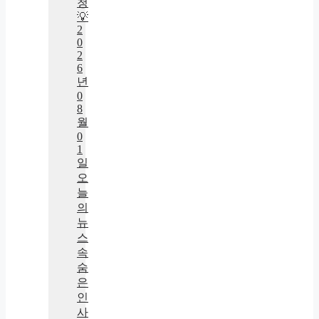
청
💡
2
0
2
6
년
0
8
월
0
1
일
오
늘
의
뉴
스
속
숨
은
인
사