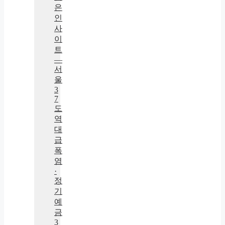
은
인
사
이
트
—
서
울
3
7
도
역
대
급
폭
염
·
정
기
예
금
3