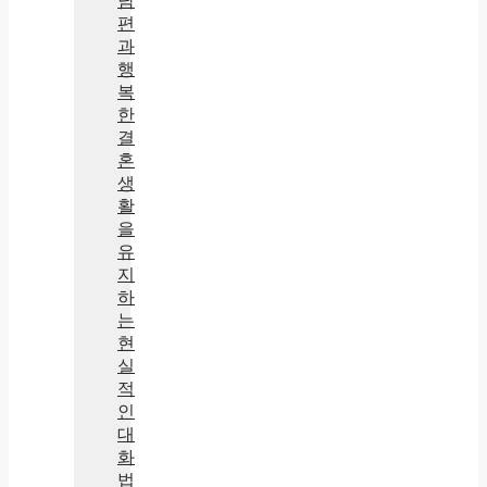
남
편
과
행
복
한
결
혼
생
활
을
유
지
하
는
현
실
적
인
대
화
법