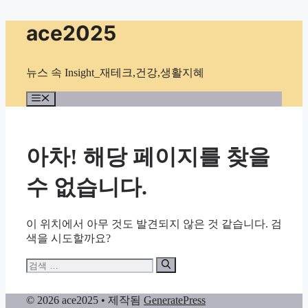
컨
ace2025
텐
츠
로
뉴스 속 Insight_재테크,건강,생활지혜
건
너
메
뉴
뛰
기
아차! 해당 페이지를 찾을
수 없습니다.
이 위치에서 아무 것도 발견되지 않은 것 같습니다. 검
색을 시도할까요?
검
색:
© 2026 ace2025
• 제작됨
GeneratePress