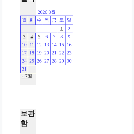
2026 8월
월
화
수
목
금
토
일
1
2
3
4
5
6
7
8
9
10
11
12
13
14
15
16
17
18
19
20
21
22
23
24
25
26
27
28
29
30
31
« 7월
보관
함