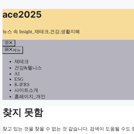
컨
ace2025
텐
츠
로
뉴스 속 Insight_재테크,건강,생활지혜
건
너
메
뉴
뛰
메뉴
기
재테크
건강&웰니스
AI
ESG
K-IFRS
사이트소개
홈페이지_개인
찾지 못함
찾고 있는 것을 찾을 수 없는 것 같습니다. 검색이 도움될 수도 