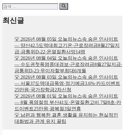
검
색:
최신글
💡 2026년 08월 05일 오늘의뉴스속 숨은 인사이트
— 양산42.5도역대최고기온·근로장려금8월27일지
급·금통위D-22·온열질환사망14명
💡 2026년 08월 04일 오늘의뉴스속 숨은 인사이트
— 수도권첫폭염중대경보·근로장려금8월27일지급·
금통위D-23·무이자할부최대6개월
💡 2026년 08월 03일 오늘의뉴스속 숨은 인사이트
— 서울37도역대급폭염·정기예금3.6%·카드이벤트
25만원·국가장학금2차신청
💡 2026년 08월 01일 오늘의뉴스속 숨은 인사이트
— 8월 폭염절정 부산41도·온열질환고비 7말8초·카
드이벤트25만원·광복절3일연휴
💡 남편과 행복한 결혼 생활을 유지하는 현실적인
대화법과 관계 유지 꿀팁