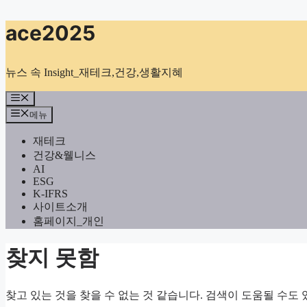
컨
ace2025
텐
츠
로
뉴스 속 Insight_재테크,건강,생활지혜
건
너
메
뉴
뛰
메뉴
기
재테크
건강&웰니스
AI
ESG
K-IFRS
사이트소개
홈페이지_개인
찾지 못함
찾고 있는 것을 찾을 수 없는 것 같습니다. 검색이 도움될 수도 