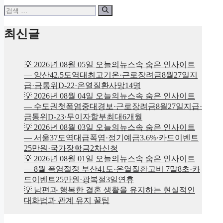
검
색:
최신글
💡 2026년 08월 05일 오늘의뉴스속 숨은 인사이트
— 양산42.5도역대최고기온·근로장려금8월27일지
급·금통위D-22·온열질환사망14명
💡 2026년 08월 04일 오늘의뉴스속 숨은 인사이트
— 수도권첫폭염중대경보·근로장려금8월27일지급·
금통위D-23·무이자할부최대6개월
💡 2026년 08월 03일 오늘의뉴스속 숨은 인사이트
— 서울37도역대급폭염·정기예금3.6%·카드이벤트
25만원·국가장학금2차신청
💡 2026년 08월 01일 오늘의뉴스속 숨은 인사이트
— 8월 폭염절정 부산41도·온열질환고비 7말8초·카
드이벤트25만원·광복절3일연휴
💡 남편과 행복한 결혼 생활을 유지하는 현실적인
대화법과 관계 유지 꿀팁