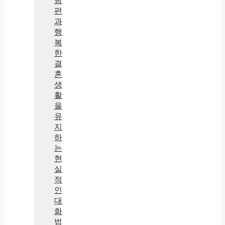
남
편
과
행
복
한
결
혼
생
활
을
유
지
하
는
현
실
적
인
대
화
법