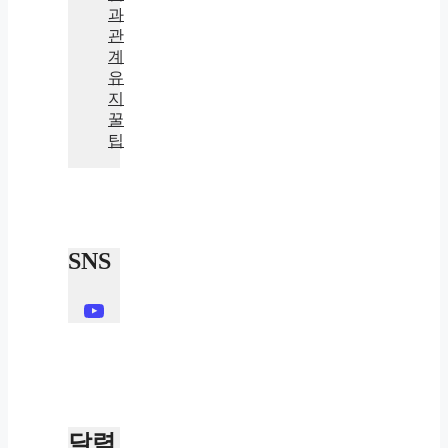
과
관
계
유
지
꿀
팁
SNS
YouTube
달력