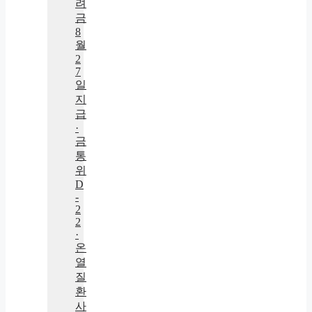
려
금
8
월
2
7
일
지
급
·
금
통
위
D
-
2
2
·
온
열
질
환
사