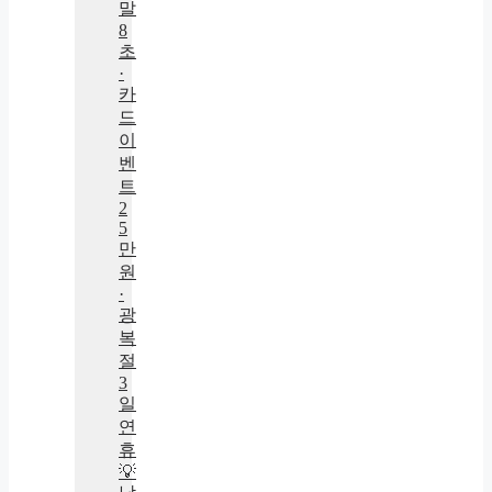
말
8
초
·
카
드
이
벤
트
2
5
만
원
·
광
복
절
3
일
연
휴
💡