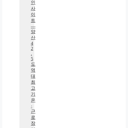
인
사
이
트
—
양
산
4
2
.
5
도
역
대
최
고
기
온
·
근
로
장