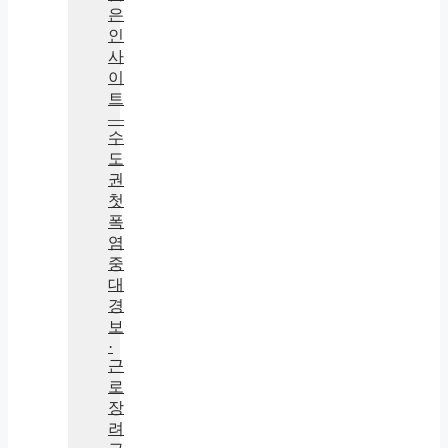
은
인
사
이
트
—
수
도
권
첫
폭
염
중
대
경
보
·
근
로
장
려