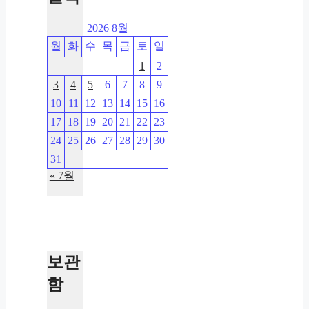
2026 8월
월
화
수
목
금
토
일
1
2
3
4
5
6
7
8
9
10
11
12
13
14
15
16
17
18
19
20
21
22
23
24
25
26
27
28
29
30
31
« 7월
보관
함