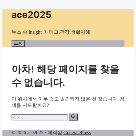
컨
ace2025
텐
츠
로
뉴스 속 Insight_재테크,건강,생활지혜
건
너
메
뉴
뛰
기
아차! 해당 페이지를 찾을
수 없습니다.
이 위치에서 아무 것도 발견되지 않은 것 같습니다. 검
색을 시도할까요?
검
색:
© 2026 ace2025
• 제작됨
GeneratePress