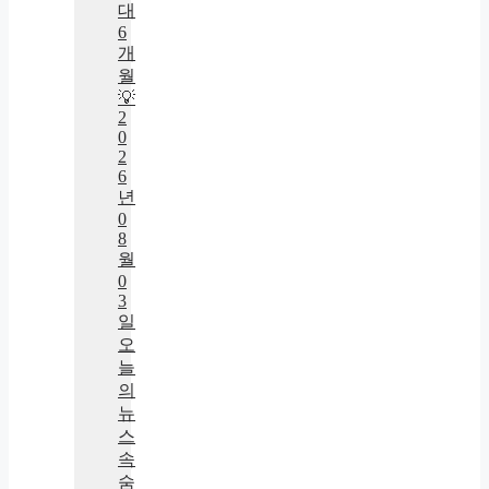
대
6
개
월
💡
2
0
2
6
년
0
8
월
0
3
일
오
늘
의
뉴
스
속
숨