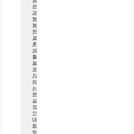
남
편
과
행
복
한
결
혼
생
활
을
유
지
하
는
현
실
적
인
대
화
법