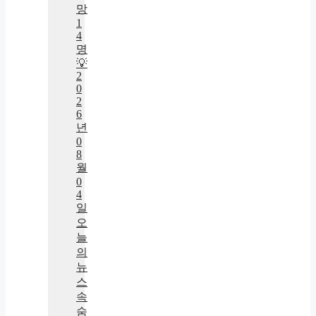
망
1
4
명
💡
2
0
2
6
년
0
8
월
0
4
일
오
늘
의
뉴
스
속
숨