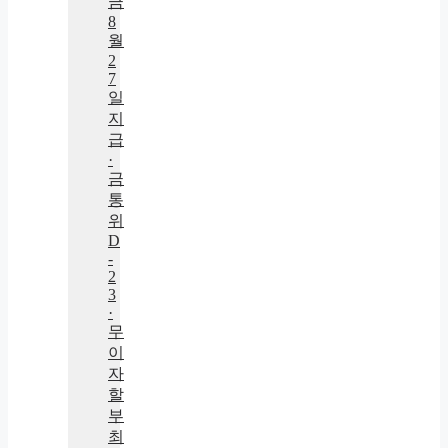
금
8
월
2
7
일
지
급
·
금
통
위
D
-
2
3
·
무
이
자
할
부
최