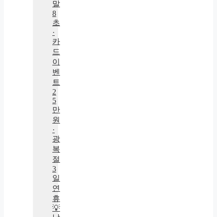
말
8
초
·
카
드
이
벤
트
2
5
만
원
·
광
복
절
3
일
연
휴
💡