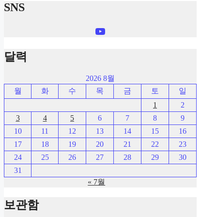
SNS
YouTube
달력
2026 8월
월
화
수
목
금
토
일
1
2
3
4
5
6
7
8
9
10
11
12
13
14
15
16
17
18
19
20
21
22
23
24
25
26
27
28
29
30
31
« 7월
보관함