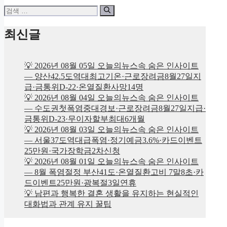
검
색:
최신글
💡 2026년 08월 05일 오늘의뉴스속 숨은 인사이트
— 양산42.5도역대최고기온·근로장려금8월27일지
급·금통위D-22·온열질환사망14명
💡 2026년 08월 04일 오늘의뉴스속 숨은 인사이트
— 수도권첫폭염중대경보·근로장려금8월27일지급·
금통위D-23·무이자할부최대6개월
💡 2026년 08월 03일 오늘의뉴스속 숨은 인사이트
— 서울37도역대급폭염·정기예금3.6%·카드이벤트
25만원·국가장학금2차신청
💡 2026년 08월 01일 오늘의뉴스속 숨은 인사이트
— 8월 폭염절정 부산41도·온열질환고비 7말8초·카
드이벤트25만원·광복절3일연휴
💡 남편과 행복한 결혼 생활을 유지하는 현실적인
대화법과 관계 유지 꿀팁