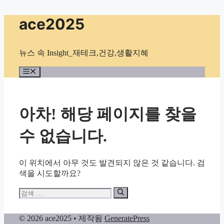
컨
ace2025
텐
츠
로
뉴스 속 Insight_재테크,건강,생활지혜
건
너
메
뉴
뛰
기
아차! 해당 페이지를 찾을
수 없습니다.
이 위치에서 아무 것도 발견되지 않은 것 같습니다. 검
색을 시도할까요?
검
색:
© 2026 ace2025
• 제작됨
GeneratePress