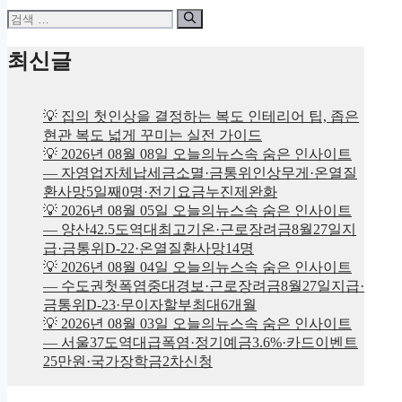
검
색:
최신글
💡 집의 첫인상을 결정하는 복도 인테리어 팁, 좁은
현관 복도 넓게 꾸미는 실전 가이드
💡 2026년 08월 08일 오늘의뉴스속 숨은 인사이트
— 자영업자체납세금소멸·금통위인상무게·온열질
환사망5일째0명·전기요금누진제완화
💡 2026년 08월 05일 오늘의뉴스속 숨은 인사이트
— 양산42.5도역대최고기온·근로장려금8월27일지
급·금통위D-22·온열질환사망14명
💡 2026년 08월 04일 오늘의뉴스속 숨은 인사이트
— 수도권첫폭염중대경보·근로장려금8월27일지급·
금통위D-23·무이자할부최대6개월
💡 2026년 08월 03일 오늘의뉴스속 숨은 인사이트
— 서울37도역대급폭염·정기예금3.6%·카드이벤트
25만원·국가장학금2차신청