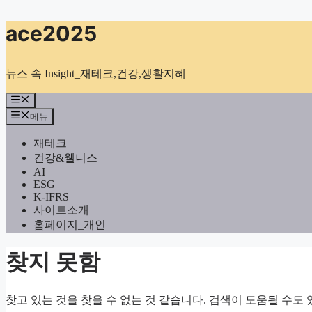
컨
ace2025
텐
츠
로
뉴스 속 Insight_재테크,건강,생활지혜
건
너
메
뉴
뛰
메뉴
기
재테크
건강&웰니스
AI
ESG
K-IFRS
사이트소개
홈페이지_개인
찾지 못함
찾고 있는 것을 찾을 수 없는 것 같습니다. 검색이 도움될 수도 