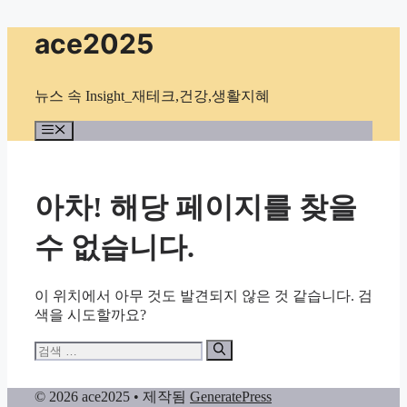
컨
ace2025
텐
츠
로
뉴스 속 Insight_재테크,건강,생활지혜
건
너
메
뉴
뛰
기
아차! 해당 페이지를 찾을
수 없습니다.
이 위치에서 아무 것도 발견되지 않은 것 같습니다. 검
색을 시도할까요?
검
색:
© 2026 ace2025
• 제작됨
GeneratePress