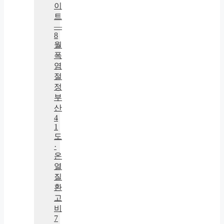
이
트
—
8
월
폭
염
절
정
부
산
4
1
도
·
온
열
질
환
고
비
7