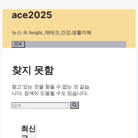
컨
ace2025
텐
츠
로
뉴스 속 Insight_재테크,건강,생활지혜
건
너
메
뉴
뛰
기
찾지 못함
찾고 있는 것을 찾을 수 없는 것 같습
니다. 검색이 도움될 수도 있습니다.
검
색:
최신