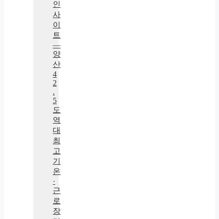
인
사
이
트
—
양
산
4
2
.
5
도
역
대
최
고
기
온
·
근
로
장