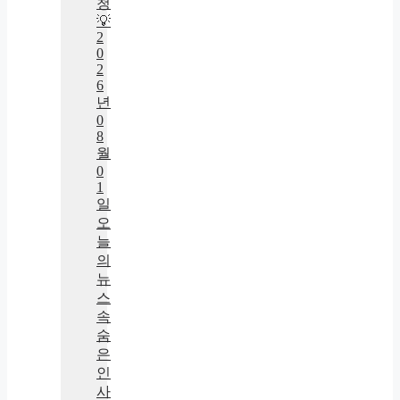
청
💡
2
0
2
6
년
0
8
월
0
1
일
오
늘
의
뉴
스
속
숨
은
인
사