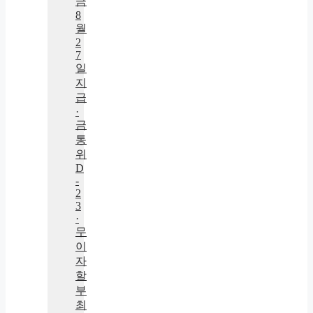
금
8
월
2
7
일
지
급
·
금
통
위
D
-
2
3
·
무
이
자
할
부
최