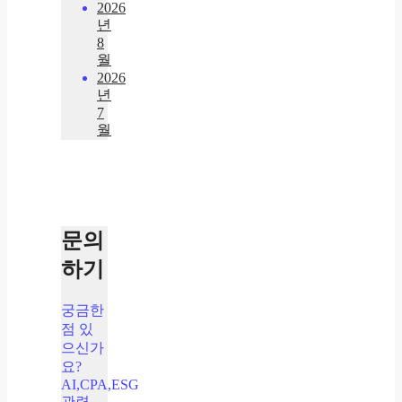
2026
년
8
월
2026
년
7
월
문의
하기
궁금한
점 있
으신가
요?
AI,CPA,ESG
관련