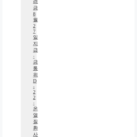
려
금
8
월
2
7
일
지
급
·
금
통
위
D
-
2
2
·
온
열
질
환
사