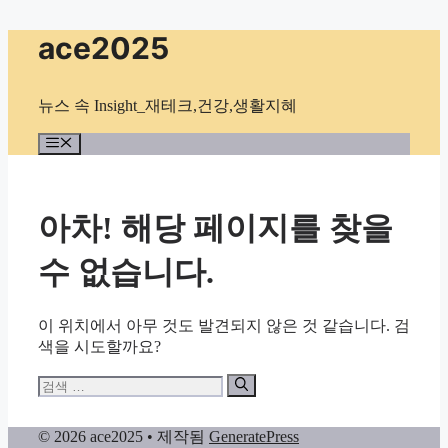
컨
ace2025
텐
츠
로
뉴스 속 Insight_재테크,건강,생활지혜
건
너
메
뉴
뛰
기
아차! 해당 페이지를 찾을
수 없습니다.
이 위치에서 아무 것도 발견되지 않은 것 같습니다. 검
색을 시도할까요?
검
색:
© 2026 ace2025
• 제작됨
GeneratePress