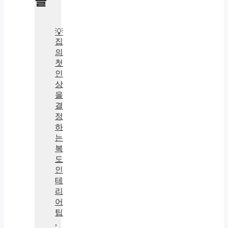
글
💡
집
의
첫
인
상
을
결
정
하
는
복
도
인
테
리
어
팁
,