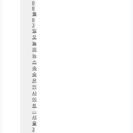
0
8
월
0
3
일
오
늘
의
뉴
스
속
숨
은
인
사
이
트
—
서
울
3