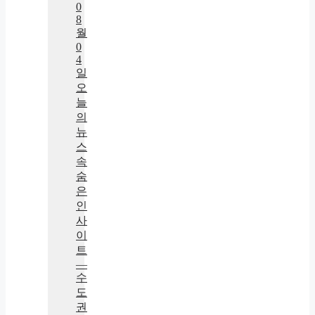
0
8
월
0
4
일
오
늘
의
뉴
스
속
숨
은
인
사
이
트
—
수
도
권