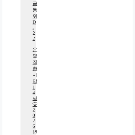
금
통
위
D
-
2
2
·
온
열
질
환
사
망
1
4
명
💡
2
0
2
6
년