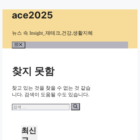
컨
ace2025
텐
츠
로
뉴스 속 Insight_재테크,건강,생활지혜
건
너
메
뉴
뛰
기
찾지 못함
찾고 있는 것을 찾을 수 없는 것 같습
니다. 검색이 도움될 수도 있습니다.
검
색:
최신