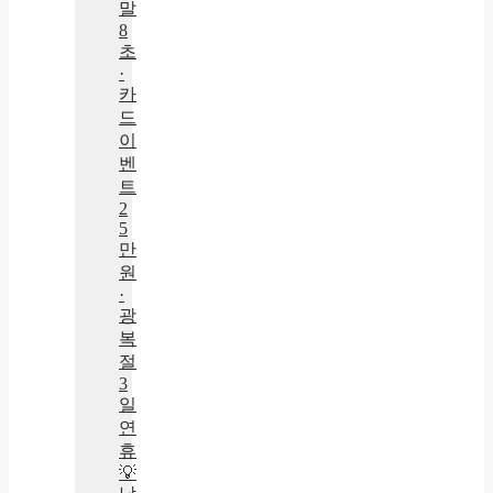
말
8
초
·
카
드
이
벤
트
2
5
만
원
·
광
복
절
3
일
연
휴
💡