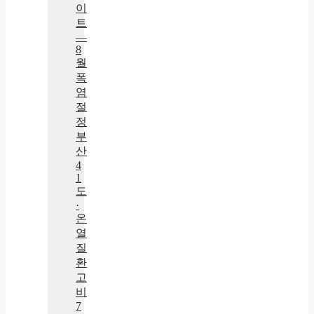
이
트
—
8
월
폭
염
절
정
부
산
4
1
도
·
온
열
질
환
고
비
7