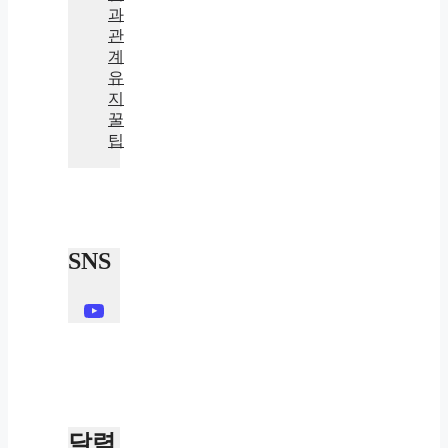
과
관
계
유
지
꿀
팁
SNS
YouTube
달력