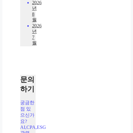
2026
년
8
월
2026
년
7
월
문의
하기
궁금한
점 있
으신가
요?
AI,CPA,ESG
관련