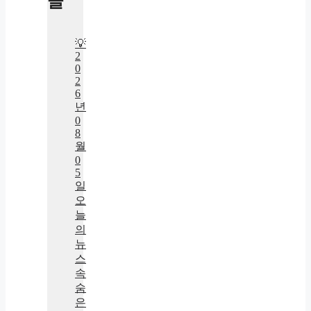
글
💡
2
0
2
6
년
0
8
월
0
5
일
오
늘
의
뉴
스
속
숨
은