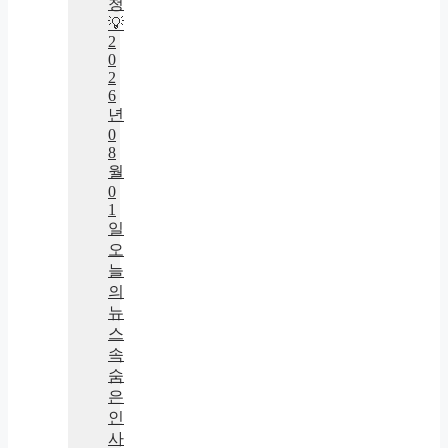
청
💡
2
0
2
6
년
0
8
월
0
1
일
오
늘
의
뉴
스
속
숨
은
인
사