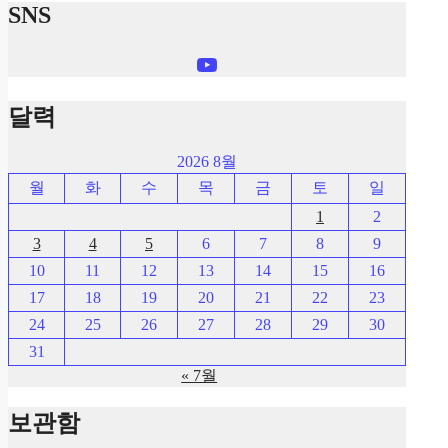
SNS
YouTube
달력
2026 8월
월
화
수
목
금
토
일
1
2
3
4
5
6
7
8
9
10
11
12
13
14
15
16
17
18
19
20
21
22
23
24
25
26
27
28
29
30
31
« 7월
보관함