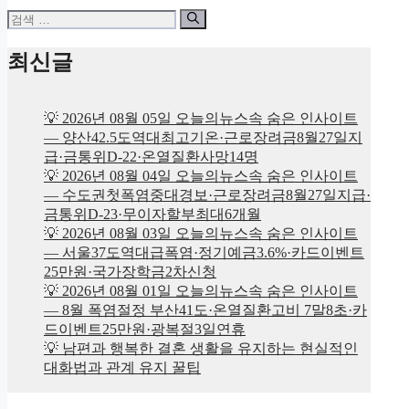
검
색:
최신글
💡 2026년 08월 05일 오늘의뉴스속 숨은 인사이트
— 양산42.5도역대최고기온·근로장려금8월27일지
급·금통위D-22·온열질환사망14명
💡 2026년 08월 04일 오늘의뉴스속 숨은 인사이트
— 수도권첫폭염중대경보·근로장려금8월27일지급·
금통위D-23·무이자할부최대6개월
💡 2026년 08월 03일 오늘의뉴스속 숨은 인사이트
— 서울37도역대급폭염·정기예금3.6%·카드이벤트
25만원·국가장학금2차신청
💡 2026년 08월 01일 오늘의뉴스속 숨은 인사이트
— 8월 폭염절정 부산41도·온열질환고비 7말8초·카
드이벤트25만원·광복절3일연휴
💡 남편과 행복한 결혼 생활을 유지하는 현실적인
대화법과 관계 유지 꿀팁