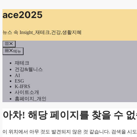
컨
ace2025
텐
츠
로
뉴스 속 Insight_재테크,건강,생활지혜
건
너
메
뉴
뛰
메뉴
기
재테크
건강&웰니스
AI
ESG
K-IFRS
사이트소개
홈페이지_개인
아차! 해당 페이지를 찾을 수 
이 위치에서 아무 것도 발견되지 않은 것 같습니다. 검색을 시