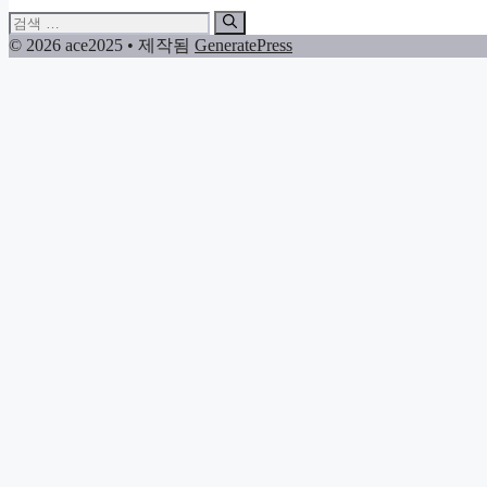
검
색:
© 2026 ace2025
• 제작됨
GeneratePress